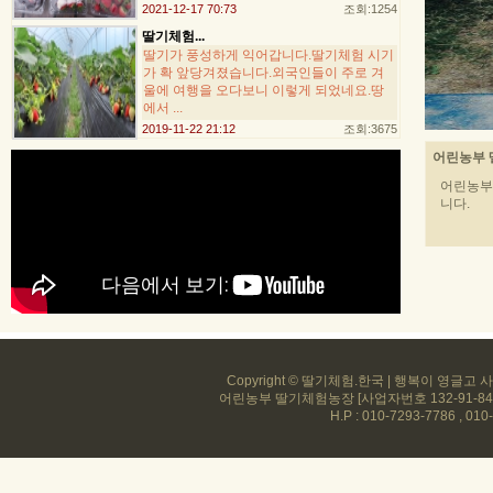
2021-12-17 70:73
조회:1254
딸기체험...
딸기가 풍성하게 익어갑니다.딸기체험 시기
가 확 앞당겨졌습니다.외국인들이 주로 겨
울에 여행을 오다보니 이렇게 되었네요.땅
에서 ...
2019-11-22 21:12
조회:3675
어린농부 
어린농부
니다.
Copyright © 딸기체험.한국 | 행복이 
어린농부 딸기체험농장 [사업자번호 132-91-84
H.P : 010-7293-7786 , 01